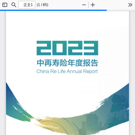
(1 / 85)
切
查
缩
放
工
换
找
小
大
具
侧
栏