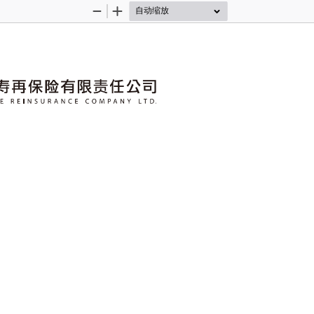
缩
放
小
大