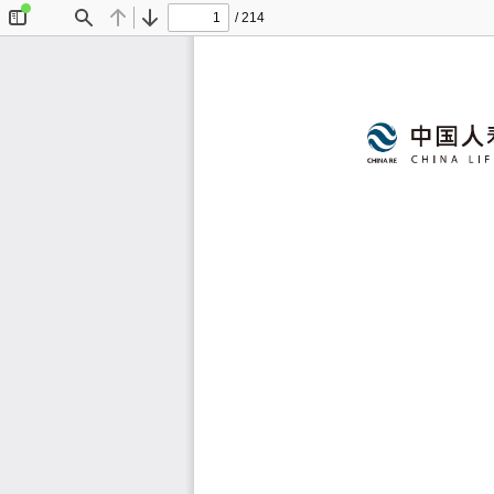
/ 214
切
查
上
下
换
找
一
一
侧
页
页
栏