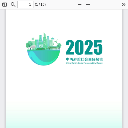
(1 / 15)
切
查
缩
放
工
换
找
小
大
具
侧
栏