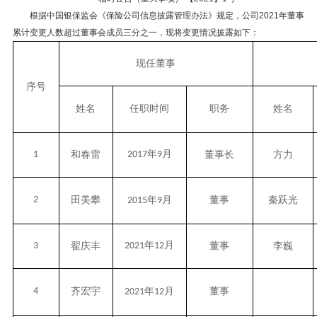
根据中国银保监会《保险公司信息披露管理办法》规定，公司2021年董事
累计变更人数超过董事会成员三分之一，现将变更情况披露如下：
现任董事
序号
姓名
任职时间
职务
姓名
年
月
1
和春雷
2017
9
董事长
方力
2
田美攀
年
月
董事
秦跃光
2015
9
年
月
3
翟庆丰
2021
12
董事
李巍
4
齐宏宇
年
月
董事
2021
12