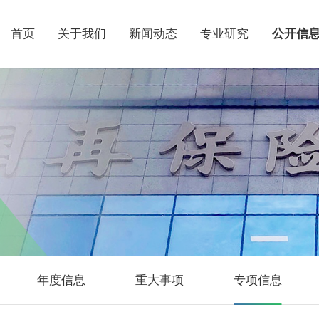
首页
关于我们
新闻动态
专业研究
公开信
年度信息
重大事项
专项信息