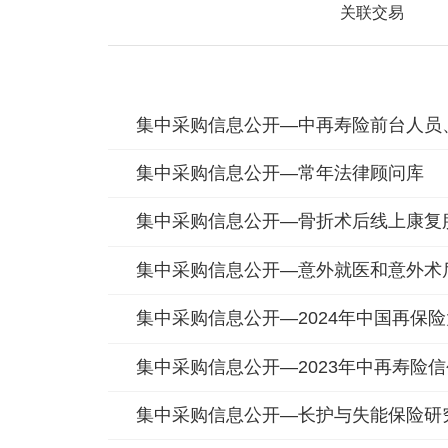
关联交易
集中采购信息公开—中再寿险前台人员
集中采购信息公开—常年法律顾问库
集中采购信息公开—骨折术后线上康复
集中采购信息公开—意外就医和意外术
集中采购信息公开—2024年中国再保
集中采购信息公开—2023年中再寿险
集中采购信息公开—长护与失能保险研