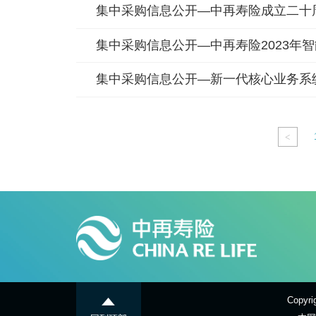
集中采购信息公开—中再寿险成立二十
集中采购信息公开—中再寿险2023年
集中采购信息公开—新一代核心业务系
<
Copyr