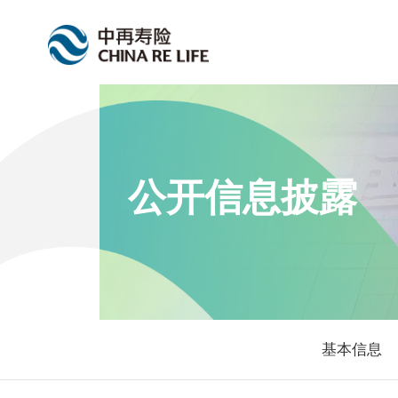
公开信息披露
基本信息