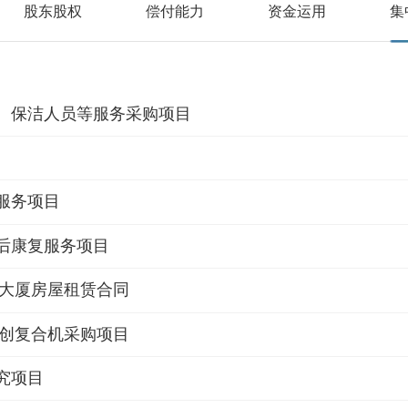
股东股权
偿付能力
资金运用
集
、保洁人员等服务采购项目
服务项目
后康复服务项目
险大厦房屋租赁合同
信创复合机采购项目
究项目