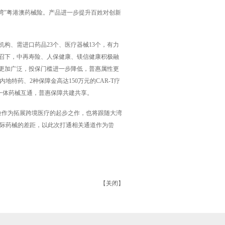
湾”粤港澳药械险。产品进一步提升百姓对创新
机构、需进口药品23个、医疗器械13个，有力
号召下，中再寿险、人保健康、镁信健康积极融
群更加广泛，投保门槛进一步降低，普惠属性更
地特药、2种保障金高达150万元的CAR-T疗
一体药械互通，普惠保障共建共享。
险作为拓展跨境医疗的起步之作，也将跟随大湾
际药械的差距，以此次打通相关通道作为尝
【
关闭
】