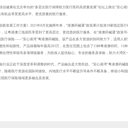
、镁信健康在北京举办的“多层次医疗保障助力医疗医药高质量发展”论坛上推出“安心港
民有机会享受更高水平、更优质量的医疗服务。
新发展工作方案》2021年8月实施两年来，“港澳药械通”政策累计批准19家指定医疗
，让粤港澳三地居民享受到了更高层次、更优质的医疗服务。在“港澳药械通”政策
医疗保险——“安心港湾”粤港澳药械险。该产品在多方资源的协同努力下，适用人
性和创新性。产品保额每年最高203万，在责任范围上包含了15种粤港澳特药、11种内
检测合理性审核等多项增值服务，为投保人提供贴心、专业的服务及体验，助力大湾区
险行业正处于深度变革和调整的时代，产业融合是大势所趋。“安心港湾”粤港澳药械
时，随着医疗资源在国际间接轨、内地医疗水平不断提升等条件不断具备，将缩小和国
实现医疗保险领域更多融合及发展。