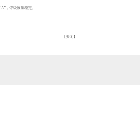
A”，评级展望稳定。
【
关闭
】