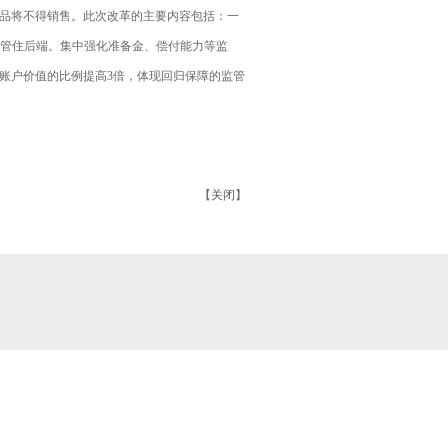
的产品将不得销售。此次改革的主要内容包括：一
是管住后端。集中强化准备金、偿付能力等监
账户价值的比例提高3倍，体现回归保障的监管
【
关闭
】